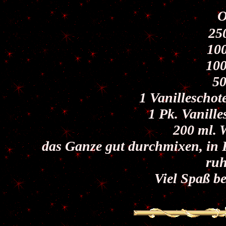
O
25
10
10
50
1 Vanilleschot
1 Pk. Vanill
200 ml. 
das Ganze gut durchmixen, in 
ruh
Viel Spaß b