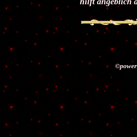
hilft angeblich
©power