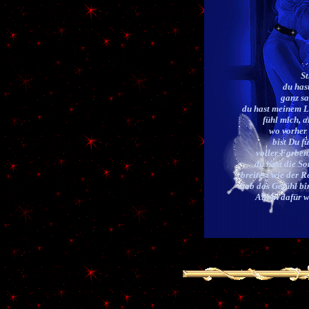
St
du hast
ganz sa
du hast meinem L
fühl mich, a
wo vorher
bist Du f
voller Farben,
du hast die So
breitest wie der 
hab das Gefühl bi
Allein dafür 