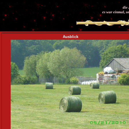
die 
es war einmal, so
Ausblick